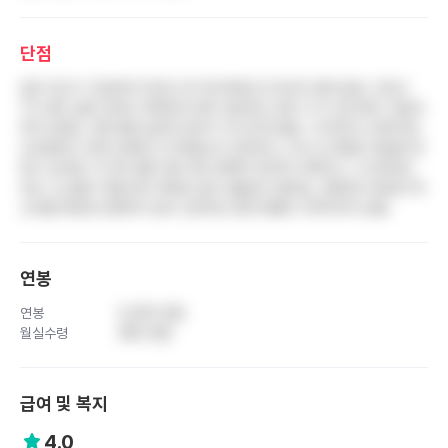
단점
업무 강도가 극심하여 3교대 근무 중 제대로 된 휴식이 불가능함. 간호사
TO 대비 실제 인력이 부족해 한 명이 담당하는 환자 수가 과도하며, 차팅과
투약 외에도 각종 행정 업무와 잡무가 지나치게 많음. 수직적이고 권위적인
조직문화가 강해 선후배 간 위계질서가 엄격하고, 부서 내 파벌과 뒷담화 문
화가 심각함. 타 빅5 병원 대비 복지 혜택이 현저히 부족하고, 구시대적인
전산 시스템과 약품 관리 체계로 업무 효율성이 떨어짐. 경영진이 현장의 목
소리를 제대로 반영하지 않아 근본적인 문제 해결이 이루어지지 않음
연봉
연봉
5,300 만원
월실수령
380 만원
급여 및 복지
4.0