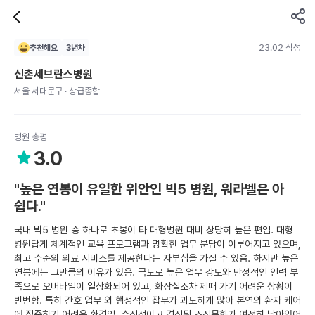
23.02 작성
추천해요
3
년차
신촌세브란스병원
서울 서대문구 · 상급종합
병원 총평
3.0
"높은 연봉이 유일한 위안인 빅5 병원, 워라벨은 아
쉽다."
국내 빅5 병원 중 하나로 초봉이 타 대형병원 대비 상당히 높은 편임. 대형
병원답게 체계적인 교육 프로그램과 명확한 업무 분담이 이루어지고 있으며,
최고 수준의 의료 서비스를 제공한다는 자부심을 가질 수 있음. 하지만 높은
연봉에는 그만큼의 이유가 있음. 극도로 높은 업무 강도와 만성적인 인력 부
족으로 오버타임이 일상화되어 있고, 화장실조차 제때 가기 어려운 상황이
빈번함. 특히 간호 업무 외 행정적인 잡무가 과도하게 많아 본연의 환자 케어
에 집중하기 어려운 환경임. 수직적이고 경직된 조직문화가 여전히 남아있어