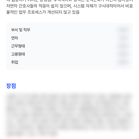
저연차 간호사들의 적응이 쉽지 않으며, 시스템 자체가 구시대적이어서 비효
율적인 업무 프로세스가 개선되지 않고 있음
부서 및 직무
비공개
연차
3년차
근무형태
비공개
고용형태
비공개
취업
비공개
장점
초봉이 타 3차 병원 대비 확실히 높아 경제적 메리트가 있음. 호봉제로 운영
되어 경력이 쌓일수록 안정적인 연봉 상승이 보장됨. 빅5 병원이라는 네임
밸류로 이직 시 경력을 인정받기 유리하며, 대형병원답게 전문적인 간호 교
육 프로그램이 체계적으로 운영됨. 원하는 듀티를 최대한 반영하려는 노력이
있고, 직원 및 가족 진료비 50% 할인 혜택이 제공됨. 병원 시설이 깔끔하고
위치가 양호하며, 재활 분야 등 특화된 영역에서는 국내 최고 수준의 의료 기
술을 배울 수 있는 기회가 많음